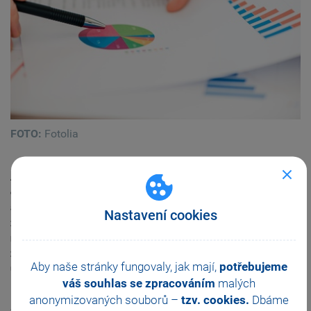
FOTO:
Fotolia
Andrej Babiš se svými argumenty vždy opíral
o chorvatský model elektronické evidence tržeb. Jak se
ale změnily výnos DPH a míra nezaměstnanosti po
Nastavení cookies
zavedení EET v Chorvatsku? I v České republice je
největší obavou drobných podnikatelů a živnostníků právě
zánik činnosti, proto je na místě zhodnotit zrovna tyto
Aby naše stránky fungovaly, jak mají,
potřebujeme
ukazatele.
váš souhlas se zpracováním
malých
anonymizovaných souborů –
tzv. cookies.
Dbáme
S odstupem času je ze statistik chorvatského Ministerstva