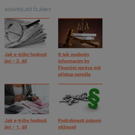
SOUVISEJÍCÍ ČLÁNKY
Jak e-tržby hodnotí
K tak osobním
jiní – 2. díl
informacím by
Finanční správa mít
přístup neměla
Jak e-tržby hodnotí
Podrobnosti ústavní
jiní – 1. díl
stížnosti